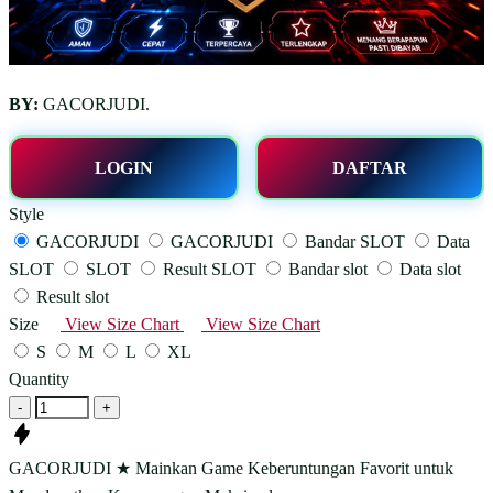
BY:
GACORJUDI.
LOGIN
DAFTAR
Style
GACORJUDI
GACORJUDI
Bandar SLOT
Data
SLOT
SLOT
Result SLOT
Bandar slot
Data slot
Result slot
Size
View Size Chart
View Size Chart
S
M
L
XL
Quantity
-
+
GACORJUDI ★ Mainkan Game Keberuntungan Favorit untuk