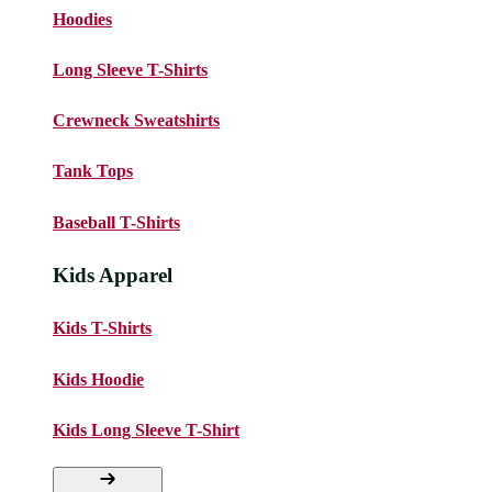
Hoodies
Long Sleeve T-Shirts
Crewneck Sweatshirts
Tank Tops
Baseball T-Shirts
Kids Apparel
Kids T-Shirts
Kids Hoodie
Kids Long Sleeve T-Shirt