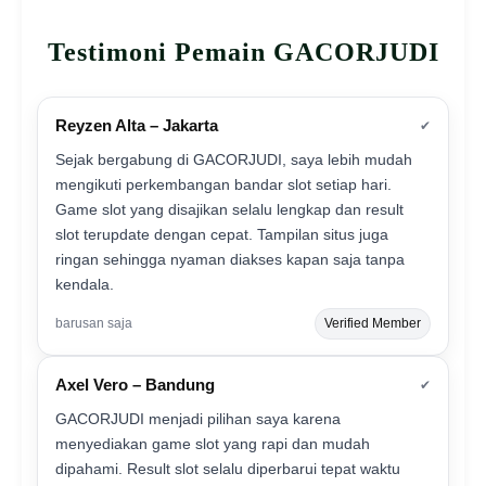
Testimoni Pemain GACORJUDI
Reyzen Alta – Jakarta
✔
Sejak bergabung di GACORJUDI, saya lebih mudah
mengikuti perkembangan bandar slot setiap hari.
Game slot yang disajikan selalu lengkap dan result
slot terupdate dengan cepat. Tampilan situs juga
ringan sehingga nyaman diakses kapan saja tanpa
kendala.
barusan saja
Verified Member
Axel Vero – Bandung
✔
GACORJUDI menjadi pilihan saya karena
menyediakan game slot yang rapi dan mudah
dipahami. Result slot selalu diperbarui tepat waktu