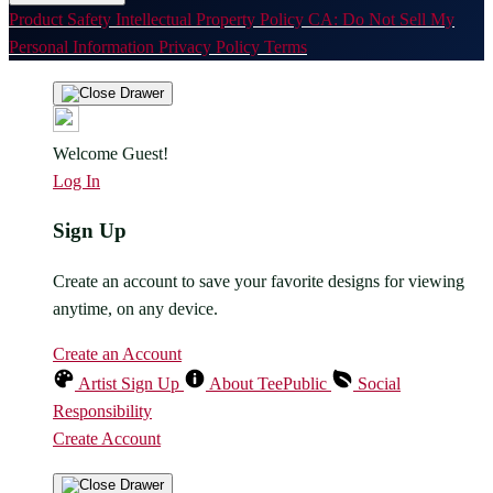
Product Safety
Intellectual Property Policy
CA: Do Not Sell My
Personal Information
Privacy Policy
Terms
Welcome Guest!
Log In
Sign Up
Create an account to save your favorite designs for viewing
anytime, on any device.
Create an Account
Artist Sign Up
About TeePublic
Social
Responsibility
Create Account