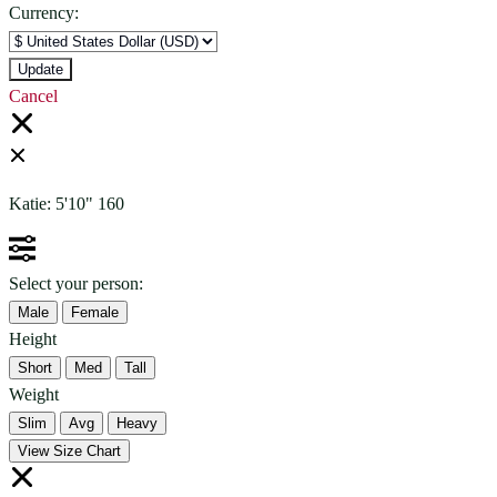
Currency:
Cancel
Katie:
5'10"
160
Select your person:
Male
Female
Height
Short
Med
Tall
Weight
Slim
Avg
Heavy
View Size Chart