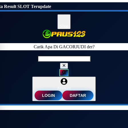
ata Result SLOT Terupdate
Shop
Carik Apa Di GACORJUDI der?
Account
LOGIN
DAFTAR