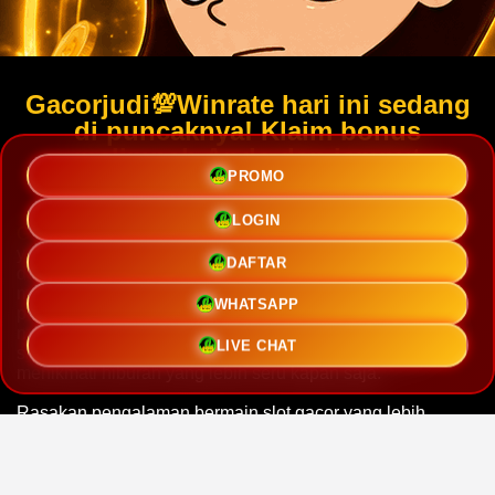
Gacorjudi💯Winrate hari ini sedang
di puncaknya! Klaim bonus
melimpah Anda dan jemput
PROMO
kemenangan sekarang juga
LOGIN
GACORJUDI
menghadirkan pengalaman bermain slot
yang semakin menarik dengan beragam bonus spesial
DAFTAR
dan pilihan permainan yang lengkap. Nikmati sensasi
menjelajahi slot gacor favorit dengan tampilan modern,
WHATSAPP
proses yang praktis, serta berbagai promo yang dapat
menambah keseruan setiap sesi bermain. Bagi pencinta
LIVE CHAT
slot online, GACORJUDI menjadi pilihan tepat untuk
menikmati hiburan yang lebih seru kapan saja.
Rasakan pengalaman bermain slot gacor yang lebih
menghibur bersama GACORJUDI. Berbagai bonus
spesial, event menarik, dan koleksi permainan dari
provider populer siap memberikan suasana bermain yang
menyenangkan. Dengan akses yang mudah, performa