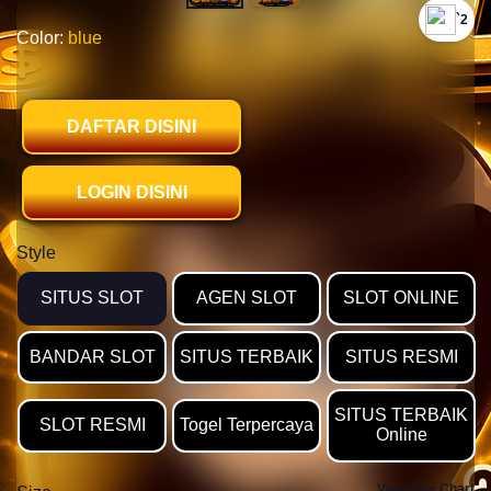
`2
Color:
blue
DAFTAR DISINI
LOGIN DISINI
Style
SITUS SLOT
AGEN SLOT
SLOT ONLINE
BANDAR SLOT
SITUS TERBAIK
SITUS RESMI
SITUS TERBAIK
SLOT RESMI
Togel Terpercaya
Online
View Size Chart